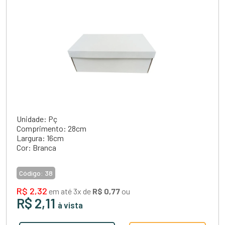
Unidade: Pç
Comprimento: 28cm
Largura: 16cm
Cor: Branca
Código:
38
R$ 2,32
em até 3x de
R$ 0,77
ou
R$ 2,11
à vista