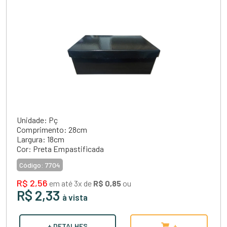
Unidade: Pç
Comprimento: 28cm
Largura: 18cm
Cor: Preta Empastificada
Código:
7704
R$ 2,56
em até 3x de
R$ 0,85
ou
R$ 2,33
à vista
+ DETALHES
+