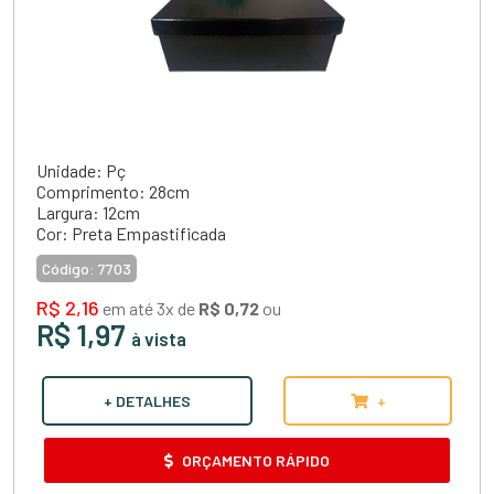
Unidade: Pç
Comprimento: 28cm
Largura: 12cm
Cor: Preta Empastificada
Código:
7703
R$ 2,16
em até 3x de
R$ 0,72
ou
R$ 1,97
à vista
+ DETALHES
+
ORÇAMENTO RÁPIDO