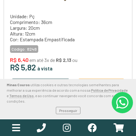
Unidade: Pç
Comprimento: 36cm
Largura: 20cm
Altura: 12cm
Cor: Estampada Empastificada
Código:
8248
R$ 6,40
em até 3x de
R$ 2,13
ou
R$ 5,82
à vista
Minas Couros
utiliza cookies e outras tecnologias semelhantes para
+ DETALHES
+
melhorar a sua experiência de acordo com a nossa
Política de Privacidade
e
Termos de Uso
, e ao continuar navegando você concorda com estas
condições.
ORÇAMENTO RÁPIDO
Prosseguir
COMPRE PELO WHATSAPP