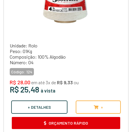
Unidade
: Rolo
Peso
: 01Kg
Composição:
100% Algodão
Número:
04
Código:
124
R$ 28,00
em até 3x de
R$ 9,33
ou
R$ 25,48
à vista
+ DETALHES
+
ORÇAMENTO RÁPIDO