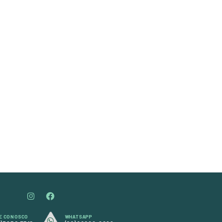
Peso: 900ml
Unidade: Litro
Marca: Novax
Tinta Concentrada