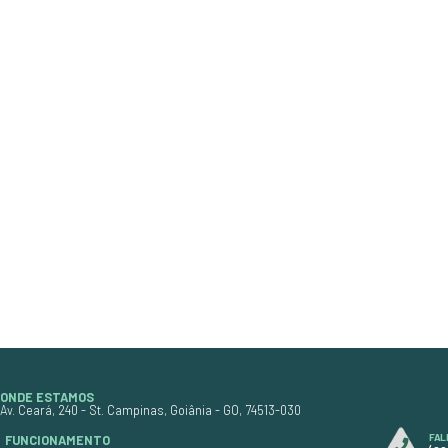
900ML
ro
Peso: 900ml
Unidade: Litro
Marca: Novax
Tinta Brilho Instantâneo