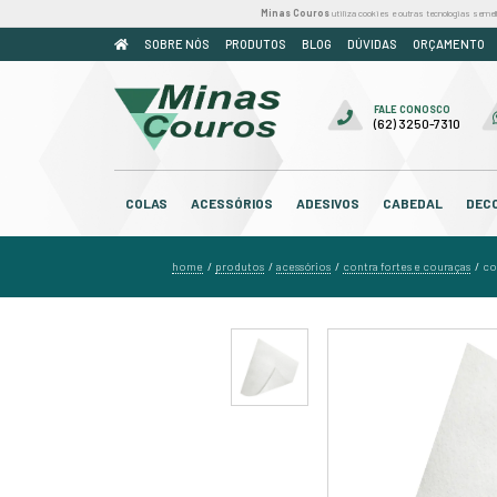
Minas Couros
util
SOBRE NÓS
PRODUTOS
BLOG
COLAS
ACESSÓRIOS
ADESIV
home
produtos
acessórios
/
/
/