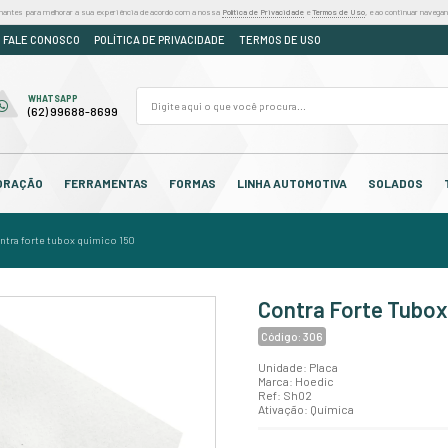
iza cookies e outras tecnologias semelhantes para melhorar a sua experiência de acordo
DÚVIDAS
ORÇAMENTO
FALE CONOSCO
POLÍTICA DE PR
FALE CONOSCO
WHATSAPP
(62) 3250-7310
(62) 99688-8699
OS
CABEDAL
DECORAÇÃO
FERRAMENTAS
F
contra fortes e couraças
/
contra forte tubox quimico 150