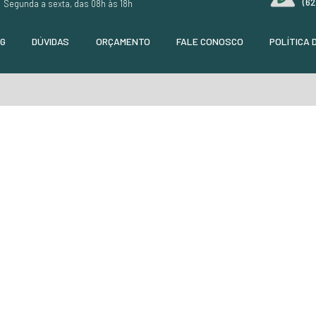
Código:
8765
R$ 126,90
em até 3x de
R$ 42,3
R$ 12,97
ou
ou
R$ 101,52
à vista
+
+ DETALHES
+
PIDO
ORÇAMENTO RÁPIDO
ATSAPP
COMPRE PELO WHATSAPP
V