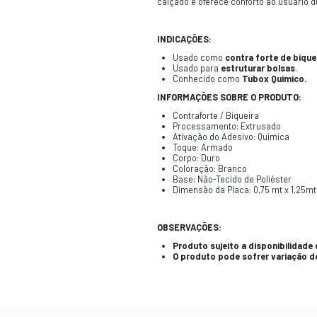
CARACTERÍSTI
O Contraforte
como
Tubox
, q
O
Tubox
é um ma
dimensional. El
O Contraforte
proporcionando 
Além disso, o
Co
de acordo com o
Em resumo, o
C
proporciona supo
calçado e oferec