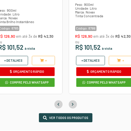
pode sofrer variação de formato e cor de acordo co
Confira
o
TE PARA
TINTA BRILHO
A 220ML
INSTANTÂNEO RENOV
FÁCIL PRETO NOVAX