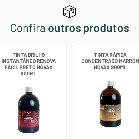
o
contra forte de biqueira
e parte trazeira do calçado.
estruturar bolsas
.
 como
Tubox Quimico.
SOBRE O PRODUTO:
/ Biqueira
nto: Extrusado
 Adesivo: Química
ado
Branco
ecido de Poliéster
 Placa: 0,75 mt x 1,25mt
eito a disponibilidade de estoque.