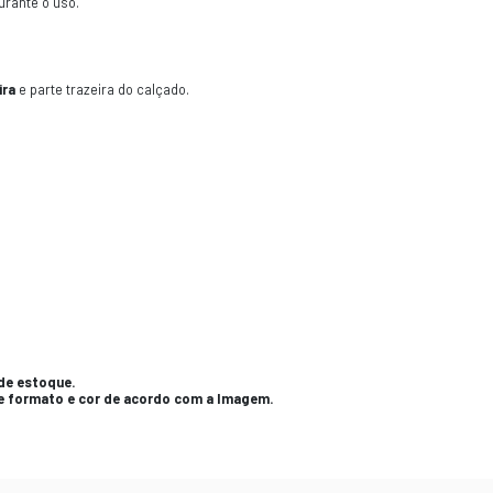
CAS
 Tubox
é um componente utilizado na fabricação de calça
ue é uma opção durável e resistente para reforçar a est
terial termoplástico, geralmente feito de poliéster ou p
e é utilizado para proporcionar suporte e estabilidade 
 Tubox
é colocado na parte interna do calçado, entre o f
um suporte adequado para o calcanhar durante o uso.
ntraforte Tubox
também pode oferecer benefícios com
 formato desejado, permitindo que se adapte perfeitame
ontraforte Tubox
é um componente utilizado na fabric
rte, estabilidade e resistência à estrutura do calçado
e conforto ao usuário durante o uso.