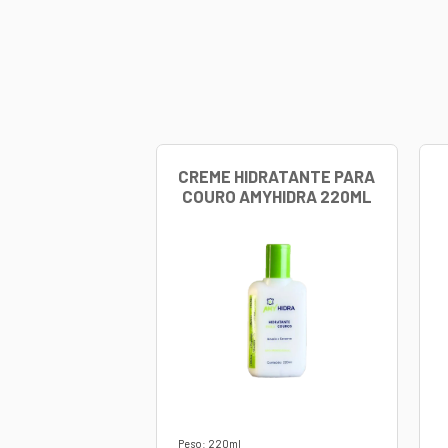
INDICAÇÕES:
Usado com
Usado para
Conhecido
INFORMAÇÕES 
Contraforte 
Processame
Ativação do
Toque: Arm
Corpo: Duro
Coloração: 
Base: Não-T
Dimensão da
OBSERVAÇÕES:
Produto suj