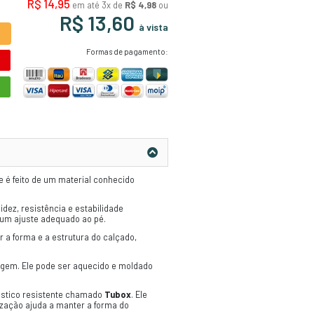
Código:
306
Unidade: Placa
Marca: Hoedic
Ref: Sh02
Ativação: Química
ADICIONAR AO CARRINHO
ORÇAMENTO RÁPIDO
COMPRE PELO WHATSAPP