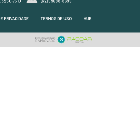
Código:
8766
R$ 126,90
0
em até 3x de
R$ 42,30
ou
R$ 101,52
à vista
+ DETALHES
+
ORÇAMENTO RÁPIDO
COMPRE PELO WHATSAPP
ER TODOS OS PRODUTOS