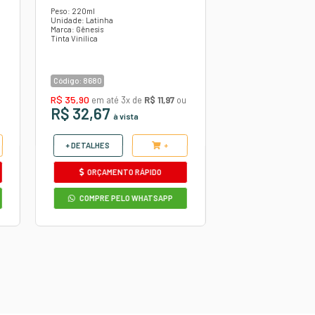
m a Imagem.
utros produtos
TINTA RÁPIDA
A
CONCENTRADO MARROM
NOVAX 900ML