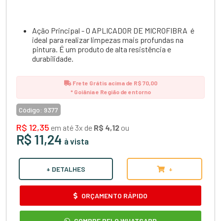
Ação Principal - O APLICADOR DE MICROFIBRA é
ideal para realizar limpezas mais profundas na
pintura. É um produto de alta resistência e
durabilidade.
Frete Grátis acima de R$ 70,00
* Goiânia e Região de entorno
Código:
9377
R$ 12,35
em até 3x de
R$ 4,12
ou
R$ 11,24
à vista
+ DETALHES
+
ORÇAMENTO RÁPIDO
COMPRE PELO WHATSAPP