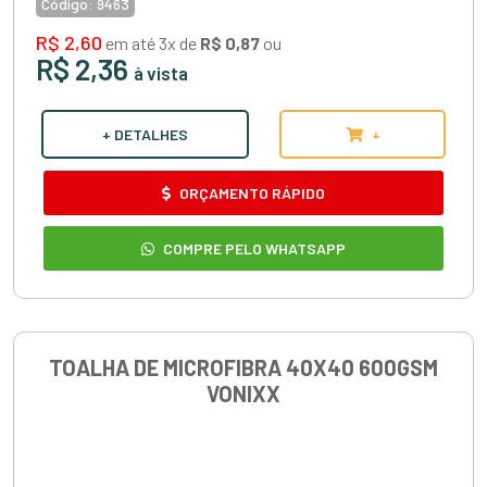
Código:
9463
R$ 2,60
em até 3x de
R$ 0,87
ou
R$ 2,36
à vista
+ DETALHES
+
ORÇAMENTO RÁPIDO
COMPRE PELO WHATSAPP
TOALHA DE MICROFIBRA 40X40 600GSM
VONIXX