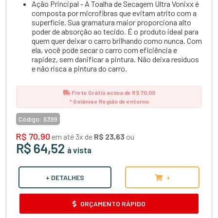
Ação Principal - A Toalha de Secagem Ultra Vonixx é
composta por microfibras que evitam atrito com a
superfície. Sua gramatura maior proporciona alto
poder de absorção ao tecido. É o produto ideal para
quem quer deixar o carro brilhando como nunca. Com
ela, você pode secar o carro com eficiência e
rapidez, sem danificar a pintura. Não deixa resíduos
e não risca a pintura do carro.
Frete Grátis acima de R$ 70,00
* Goiânia e Região de entorno
Código:
9399
R$ 70,90
em até 3x de
R$ 23,63
ou
R$ 64,52
à vista
+ DETALHES
+
ORÇAMENTO RÁPIDO