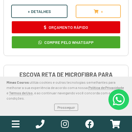
+ DETALHES
+
ORÇAMENTO RÁPIDO
COMPRE PELO WHATSAPP
ESCOVA RETA DE MICROFIBRA PARA
LIMPEZA DE RODAS VONIXX
Minas Couros
utiliza cookies e outras tecnologias semelhantes para
melhorar a sua experiência de acordo com a nossa
Política de Privacidade
e
Termos de Uso
, e ao continuar navegando você concorda com estas
condições.
Prosseguir