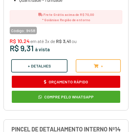
Frete Grátis acima de R$ 70,00
* Goiânia e Região de entorno
Código:
9458
R$ 10,24
em até 3x de
R$ 3,41
ou
R$ 9,31
à vista
+ DETALHES
+
ORÇAMENTO RÁPIDO
COMPRE PELO WHATSAPP
PINCEL DE DETALHAMENTO INTERNO Nº14