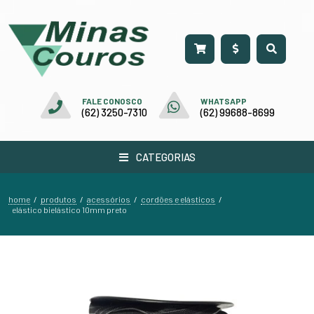
FALE CONOSCO
WHATSAPP
(62) 3250-7310
(62) 99688-8699
CATEGORIAS
home
produtos
acessórios
cordões e elásticos
/
/
/
/
elástico bielástico 10mm preto