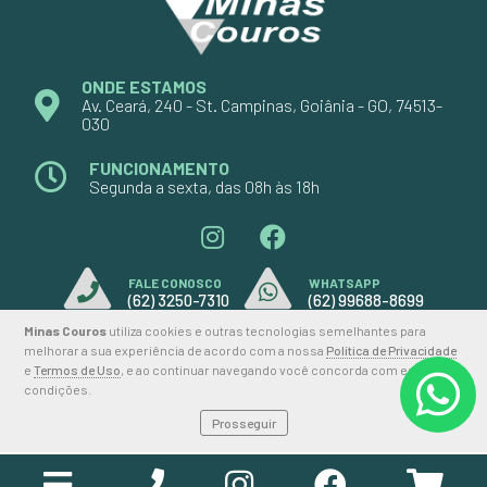
ONDE ESTAMOS
Av. Ceará, 240 - St. Campinas, Goiânia - GO, 74513-
030
FUNCIONAMENTO
Segunda a sexta, das 08h às 18h
FALE CONOSCO
WHATSAPP
(62) 3250-7310
(62) 99688-8699
Minas Couros
utiliza cookies e outras tecnologias semelhantes para
melhorar a sua experiência de acordo com a nossa
Política de Privacidade
e
Termos de Uso
, e ao continuar navegando você concorda com estas
2026 © MINAS COUROS
condições.
Prosseguir