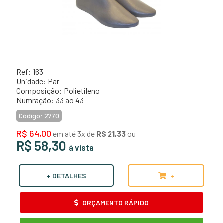
Ref: 163
Unidade: Par
Composição: Polietileno
Numração: 33 ao 43
Código:
2770
R$ 64,00
em até 3x de
R$ 21,33
ou
R$ 58,30
à vista
+ DETALHES
+
ORÇAMENTO RÁPIDO