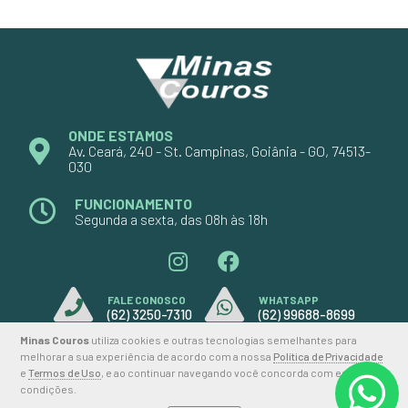
ONDE ESTAMOS
Av. Ceará, 240 - St. Campinas, Goiânia - GO, 74513-
030
FUNCIONAMENTO
Segunda a sexta, das 08h às 18h
FALE CONOSCO
WHATSAPP
(62) 3250-7310
(62) 99688-8699
Minas Couros
utiliza cookies e outras tecnologias semelhantes para
melhorar a sua experiência de acordo com a nossa
Política de Privacidade
e
Termos de Uso
, e ao continuar navegando você concorda com estas
2026 © MINAS COUROS
condições.