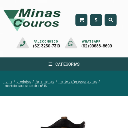
FALE CONOSCO
WHATSAPP
(62) 3250-7310
(62) 99688-8699
CATEGORIAS
home
produtos
ferramentas
martelos/pregos/tachas
/
/
/
/
martelo para sapateiro nº 15