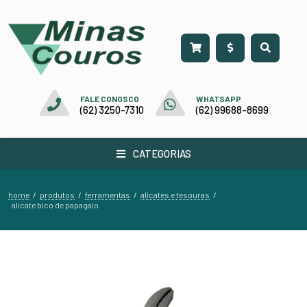
FALE CONOSCO
WHATSAPP
(62) 3250-7310
(62) 99688-8699
CATEGORIAS
home
produtos
ferramentas
alicates e tesouras
/
/
/
/
alicate bico de papagaio