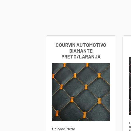
Aparência d
Acoplado 
Costura Di
Vantagens:
Durabilidad
Fácil Limpe
Versatilida
Instalação 
Qualidade:
O Courvin U
que mantém 
Observações:
Produto suje