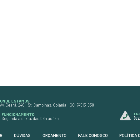
Unidade: Metro
Dimenssão: 1.00 x 1.40
Cor: Preto com Costura Rosa
anja
Código:
9099
R$ 77,90
$ 25,97
ou
em até 3x de
R$ 25,97
R$ 70,88