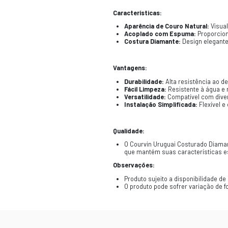
CARACTERÍSTI
Descrição:
O Courvin Urugu
costura em form
Especificaçõe
Courvin Ur
Espuma Aco
Comprimento
Largura Ap
Características