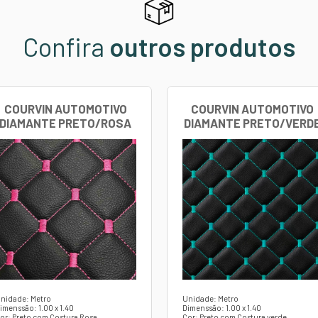
e Couro Natural:
Visual sofisticado que valoriza o interi
com Espuma:
Proporciona maior conforto e maciez ao t
amante:
Design elegante que adiciona um toque de exclu
e:
Alta resistência ao desgaste, mantendo a aparência e
za:
Resistente à água e manchas; pode ser limpo com p
de:
Compatível com diversos modelos de veículos, podend
Simplificada:
Flexível e de fácil aplicação, permitindo 
ruguai Costurado Diamante é reconhecido por sua exce
suas características estéticas ao longo do tempo.
ito a disponibilidade de estoque.