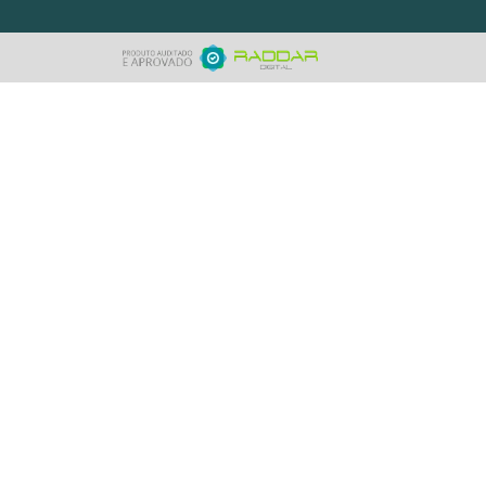
à vista
+ DETALHES
+
ORÇAMENTO RÁPIDO
COMPRE PELO WHATSAPP
ER TODOS OS PRODUTOS