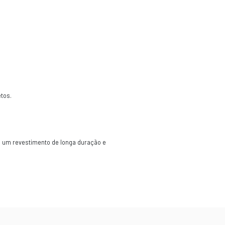
mita o couro natural, oferecendo um excelente custo-be
elegante e personalizado ao estofamento automotivo.