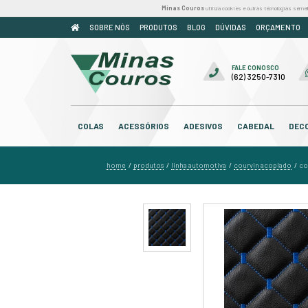
Minas Couros
util
SOBRE NÓS
PRODUTOS
BLOG
COLAS
ACESSÓRIOS
ADESIV
home
produtos
linha automo
/
/