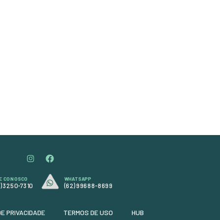
Unidade: Metro
Dimenssão: 1.00 x 1.40
Cor: Preto com Costura verde
Código:
4574
R$ 77,90
ou
em até 3x de
R$ 25,97
ou
R$ 70,88