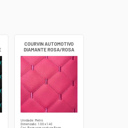
or do veículo.
oque.
sividade.
 a integridade por muito mais tempo.
ano úmido e sabão neutro.
o ser utilizado em bancos, portas, painéis e tetos.
uma aplicação precisa e rápida.
lência em acabamento e resistência, garantindo um rev