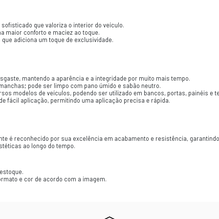
CAS
ai é um revestimento sintético de alta qualidade que i
ato de diamante, este material proporciona um visual 
s:
uguai 08mm
plada 4.8mm
 1 Metro
roximandamente 1.40mt
: