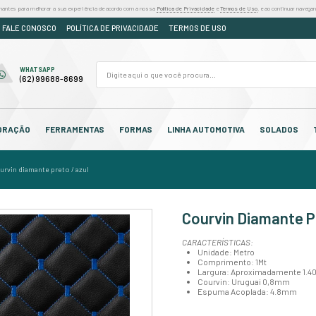
iza cookies e outras tecnologias semelhantes para melhorar a sua experiência de acordo
DÚVIDAS
ORÇAMENTO
FALE CONOSCO
POLÍTICA DE PR
FALE CONOSCO
WHATSAPP
(62) 3250-7310
(62) 99688-8699
OS
CABEDAL
DECORAÇÃO
FERRAMENTAS
F
tiva
courvin acoplado
/
/
courvin diamante preto / azul