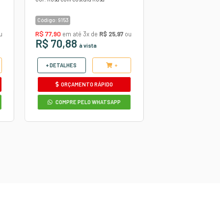
imagem.
utros produtos
COURVIN AUTOMOTIVO
A
DIAMANTE PRETO/VERDE