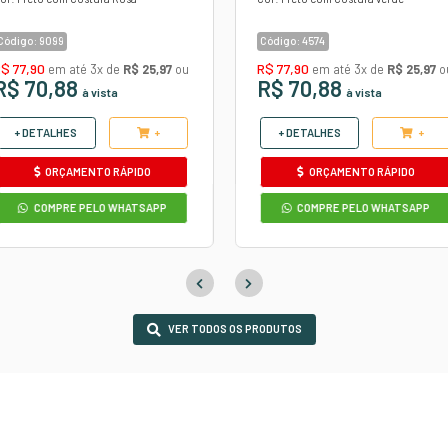
ode sofrer variação de formato e cor de acordo com a 
Confira
o
MOTIVO
COURVIN AUTOMOTIVO
E
DIAMANTE PRETO/ROS
NJA