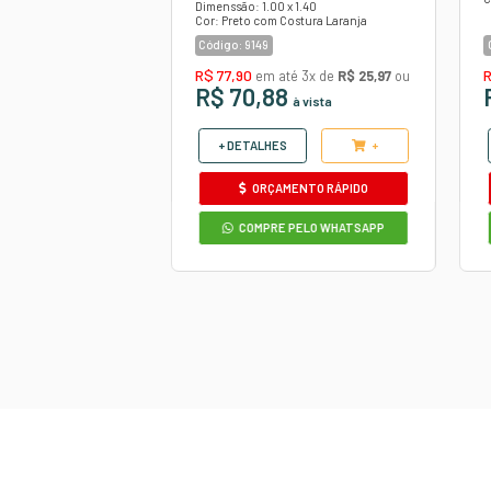
O produto p
 AUTOMOTIVO
COURVIN AUTO
STICK PRETO
DIAMANT
PRETO/LARA