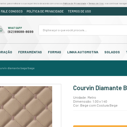
iza cookies e outras tecnologias semelhantes para melhorar a sua experiência de acordo
DÚVIDAS
ORÇAMENTO
FALE CONOSCO
POLÍTICA DE PR
FALE CONOSCO
WHATSAPP
(62) 3250-7310
(62) 99688-8699
OS
CABEDAL
DECORAÇÃO
FERRAMENTAS
F
tiva
courvin acoplado
/
/
courvin diamante bege/bege