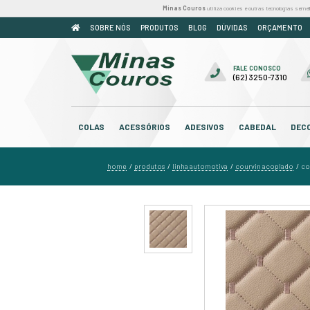
Minas Couros
util
SOBRE NÓS
PRODUTOS
BLOG
COLAS
ACESSÓRIOS
ADESIV
home
produtos
linha automo
/
/