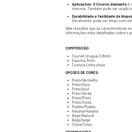
CARACTERÍSTI
O Courvin Diam
de
Diamante
. A
Courvin
: O
C
vinila), o qu
Diamante
: 
uma textura 
Acoplado 
conforto e 
Costurado
um toque est
Aplicações
internos. T