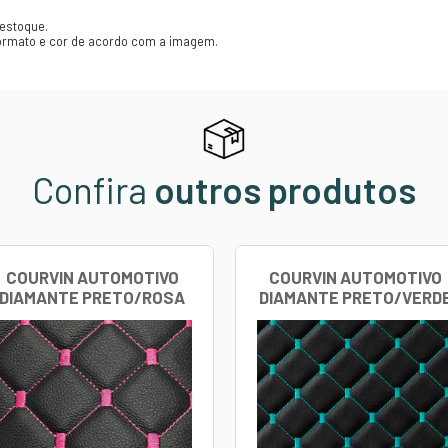
e e facilidade de limpeza
: Assim como outros tipos de
 pode ser limpo com um pano úmido e sabão neutro, o q
ue as características específicas do
Courvin Diamante
s detalhadas sobre o produto específico que você está
guai 0,8mm
mm
ha cinza
RES:
melho