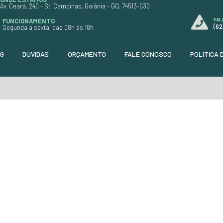
Unidade: Metro
Dimenssão: 1.00 x 1.40
Cor: Preto com Costura Rosa
anja
Código:
9099
R$ 77,90
$ 25,97
ou
em até 3x de
R$ 25,97
R$ 70,88
à vista
+
+ DETALHES
+
PIDO
ORÇAMENTO RÁPIDO
ATSAPP
COMPRE PELO WHATSAPP