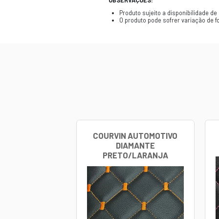
Durabilidad
Geralmente,
Vale ressaltar q
informações mai
COMPOSIÇÃO:
Courvin Uru
Espuma 3
Costura Lin
OPÇÕES DE CO
Preto/Ver
Preto/Ouro
Preto/Azul
Preto/Verde
Preto/Preto
Preto/Cinza