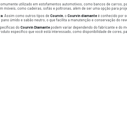
CAS
ante
é um tipo de revestimento utilizado em estofamen
qui estão algumas informações sobre esse material esp
ourvin
é um tecido sintético que imita o couro, oferece
e o torna durável, resistente e fácil de limpar.
O padrão em forma de
Diamante
é uma característica di
e um visual únicos.
com espuma
:
O Courvin Diamante
acoplado refere-se a
maciez ao toque. Essa combinação de
Courvin
acoplado 
: A costura é um elemento adicional no
Courvin Diaman
ético e reforçando a durabilidade do revestimento.
:
O Courvin diamante
é comumente utilizado em estofam
ambém pode ser usado em móveis, como cadeiras, sofás