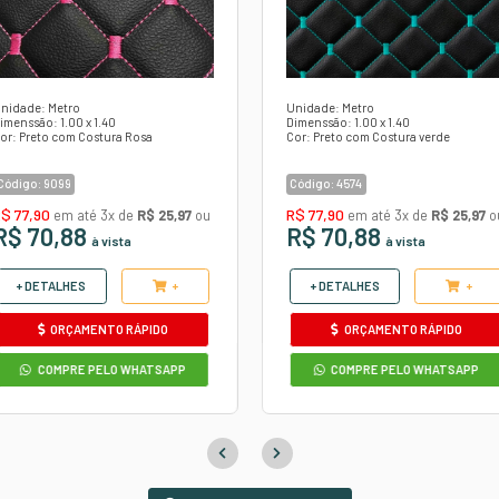
lo
ana
l
ito a disponibilidade de estoque.
ode sofrer variação de formato e cor de acordo com a 
Confira
o