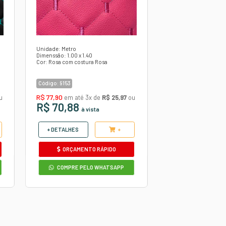
imagem.
utros produtos