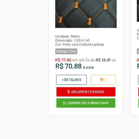
Pueblo/Pueb
Havana/Hav
Bege/Natura
Bege/bege
Cinza/Cinza
OBSERVAÇÕES:
Produto suje
O produto p