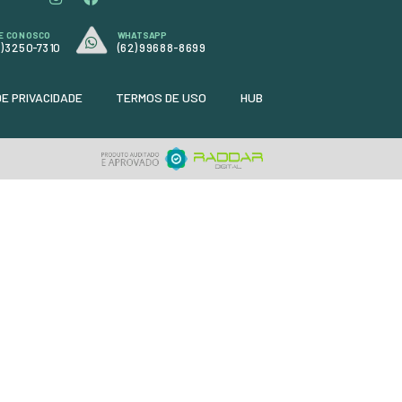
Unidade: Metro
Dimenssão: 1.00 x 1.40
Cor: Preto com Costura verde
Código:
4574
R$ 77,90
ou
em até 3x de
R$ 25,97
ou
R$ 70,88
à vista
+ DETALHES
+
ORÇAMENTO RÁPIDO
COMPRE PELO WHATSAPP