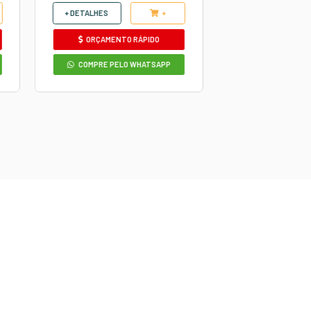
AUTOS
DESINCRUSTANTE
Produto
super concentrado
ras
indicado para a limpeza de sujeiras
a
pesadas e incrustadas. Ideal para
motor, chassi, rodas, pneus e