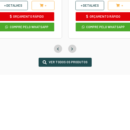
OS
AUTOS
ANTE
DESINCRUSTANTE
trado
Produto
super concentrado
a de sujeiras
indicado para a limpeza de sujei
 Ideal para
pesadas e incrustadas. Ideal par
pneus e
motor, chassi, rodas, pneus e