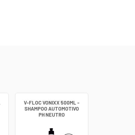
es existentes no cofre do motor, como partes metálicas, 
ado resistente a altas temperaturas e protege por até 
toalha de microfibra limpa e seca.
ATURAS