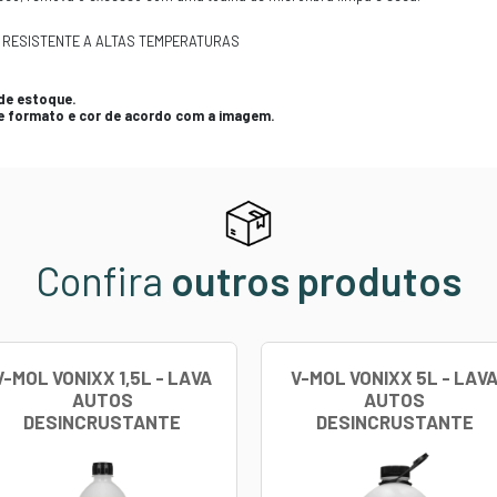
CAS
r Vonixx protege, dá brilho e renova todas as superfíci
 borracha. O produto forma um filme levemente lubrific
 produto em ambiente aberto e com o motor desligado.
de que a superfície esteja limpa, seca e fria.
pequena névoa do produto até cobrir totalmente a peça.
r por 15 minutos.
 um acabamento mais fosco, remova o excesso com uma 
ÇÃO | EVITA OXIDAÇÃO | RESISTENTE A ALTAS TEMPER