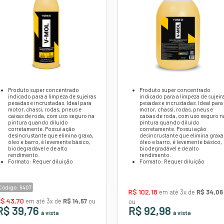
eito a disponibilidade de estoque.
pode sofrer variação de formato e cor de acordo co
Confira
o
00ML -
V-MOL VONIXX 1,5L - LA