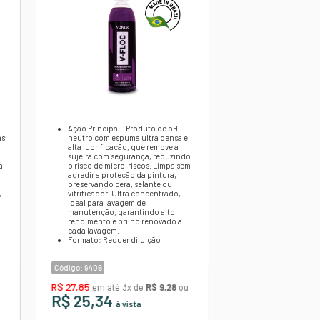
m a imagem.
utros produtos
VA
V-MOL VONIXX 5L - LAVA