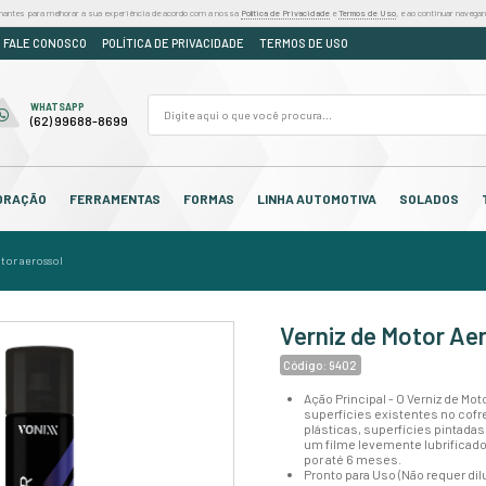
iza cookies e outras tecnologias semelhantes para melhorar a sua experiência de acordo
DÚVIDAS
ORÇAMENTO
FALE CONOSCO
POLÍTICA DE PR
FALE CONOSCO
WHATSAPP
(62) 3250-7310
(62) 99688-8699
OS
CABEDAL
DECORAÇÃO
FERRAMENTAS
F
s automotivas
/
verniz de motor aerossol