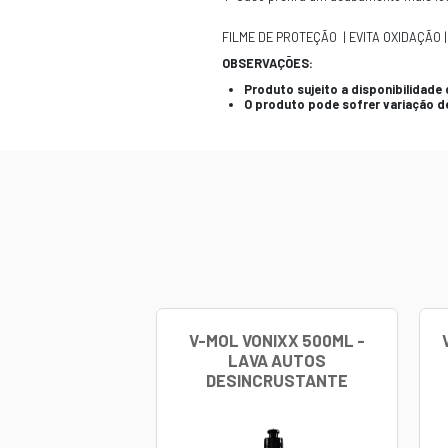
CARACTERÍSTI
O Verniz de Moto
e mangueiras de
MODO DE USO:
Obs.: Aplicar o
1- Certifique-se 
2- Aplique uma 
3- Aguarde seca
4- Caso prefira
FILME DE PROTE