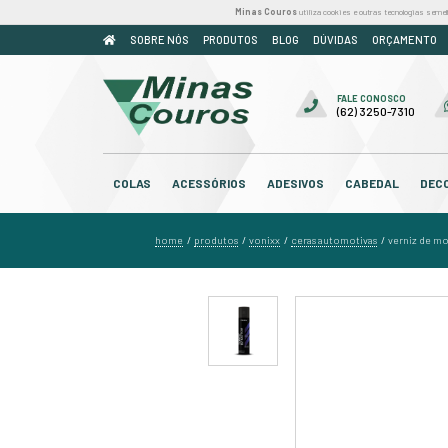
Minas Couros
util
SOBRE NÓS
PRODUTOS
BLOG
COLAS
ACESSÓRIOS
ADESIV
home
produtos
vonixx
cera
/
/
/