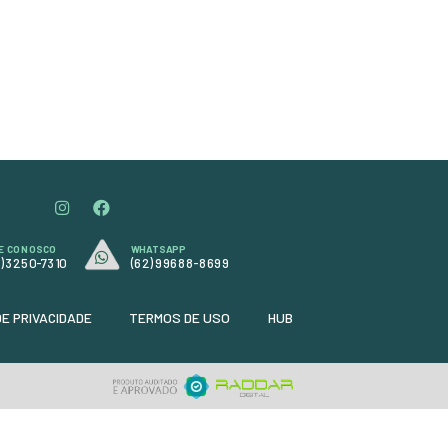
na
caixas de roda, com uso seguro na
pintura quando diluído
corretamente. Possui ação
a,
desincrustante que elimina graxa,
,
óleo e barro, é levemente básico,
biodegradável e de alto
rendimento.
Formato:
Requer diluição
R$ 102,18
em até 3x de
R$ 34,06
ou
ou
R$ 92,98
à vista
+ DETALHES
+
ORÇAMENTO RÁPIDO