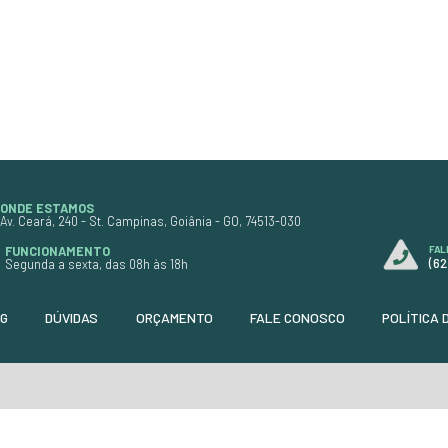
so seguro na
caixas de roda, com uso seguro 
do
pintura quando diluído
ação
corretamente. Possui ação
imina graxa,
desincrustante que elimina grax
nte básico,
óleo e barro, é levemente básico
o
biodegradável e de alto
rendimento.
ção
Formato:
Requer diluição
Código:
9407
R$ 43,70
R$ 6,30
ou
em até 3x de
R$ 14,57
R$ 39,76
à vista
+
+ DETALHES
+
PIDO
ORÇAMENTO RÁPIDO