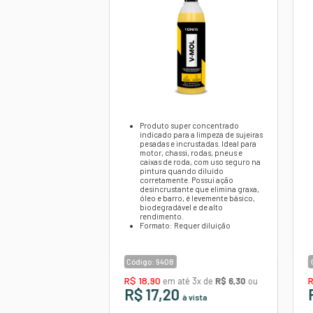
OBSERVAÇÕES:
Produto suj
O produto 
UTOS 1,5ML
V-MOL VONIXX 5