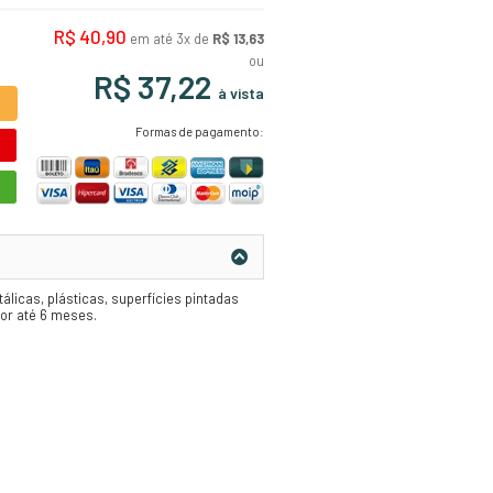
Código:
9402
Ação Principal - O Verniz de Motor Vonixx
superfícies existentes no cofre do mot
plásticas, superfícies pintadas e mang
um filme levemente lubrificado resiste
por até 6 meses.
Pronto para Uso (Não requer diluição)
ADICIONAR AO CARRINHO
ORÇAMENTO RÁPIDO
COMPRE PELO WHATSAPP