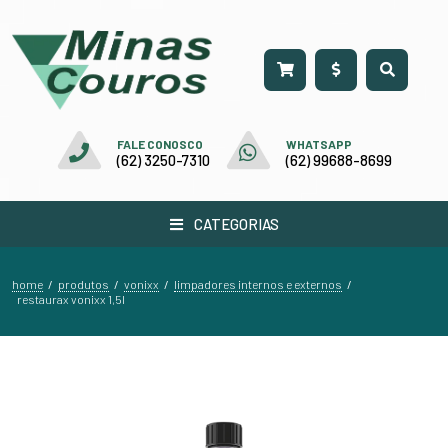
FALE CONOSCO
WHATSAPP
(62) 3250-7310
(62) 99688-8699
CATEGORIAS
home
produtos
vonixx
limpadores internos e externos
/
/
/
/
restaurax vonixx 1,5l