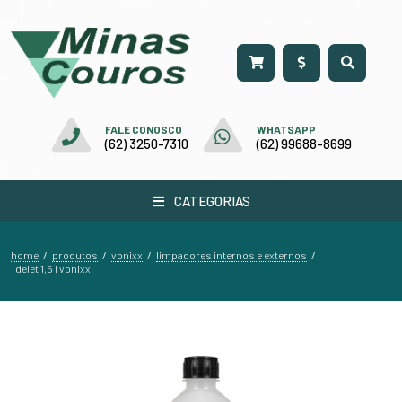
FALE CONOSCO
WHATSAPP
(62) 3250-7310
(62) 99688-8699
CATEGORIAS
home
produtos
vonixx
limpadores internos e externos
/
/
/
/
delet 1,5 l vonixx