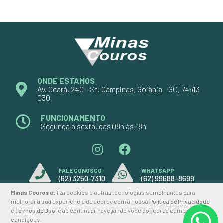
ONDE ESTAMOS
Av. Ceará, 240 - St. Campinas, Goiânia - GO, 74513-
030
FUNCIONAMENTO
Segunda a sexta, das 08h às 18h
FALE CONOSCO
WHATSAPP
(62) 3250-7310
(62) 99688-8699
Minas Couros
utiliza cookies e outras tecnologias semelhantes para
melhorar a sua experiência de acordo com a nossa
Política de Privacidade
e
Termos de Uso
, e ao continuar navegando você concorda com estas
2026 © MINAS COUROS
condições.