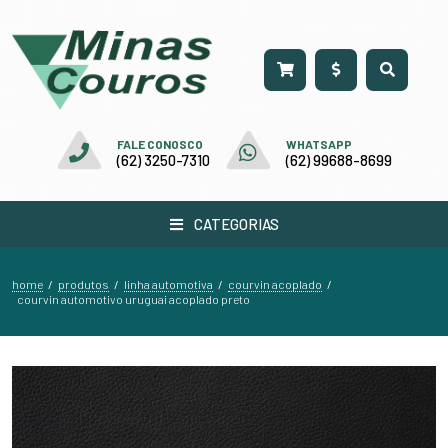
FALE CONOSCO
WHATSAPP
(62) 3250-7310
(62) 99688-8699
CATEGORIAS
home
produtos
linha automotiva
courvin acoplado
/
/
/
/
courvin automotivo uruguai acoplado preto