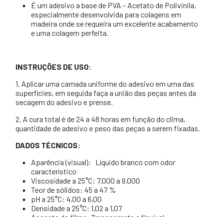
É um adesivo a base de PVA – Acetato de Polivinila,
especialmente desenvolvida para colagens em
madeira onde se requeira um excelente acabamento
e uma colagem perfeita.
INSTRUÇÕES DE USO:
1. Aplicar uma camada uniforme do adesivo em uma das
superfícies, em seguida faça a união das peças antes da
secagem do adesivo e prense.
2. A cura total é de 24 a 48 horas em função do clima,
quantidade de adesivo e peso das peças a serem fixadas.
DADOS TÉCNICOS:
Aparência (visual): Líquido branco com odor
característico
Viscosidade a 25°C: 7.000 a 9.000
Teor de sólidos: 45 a 47 %
pH a 25°C: 4,00 a 6,00
Densidade a 25°C: 1,02 a 1,07