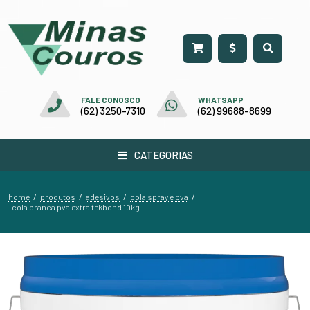
FALE CONOSCO
WHATSAPP
(62) 3250-7310
(62) 99688-8699
CATEGORIAS
home
produtos
adesivos
cola spray e pva
/
/
/
/
cola branca pva extra tekbond 10kg