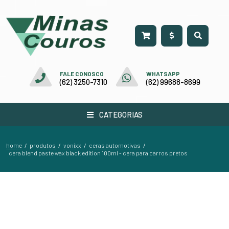
FALE CONOSCO
WHATSAPP
(62) 3250-7310
(62) 99688-8699
CATEGORIAS
home
produtos
vonixx
ceras automotivas
/
/
/
/
cera blend paste wax black edition 100ml - cera para carros pretos