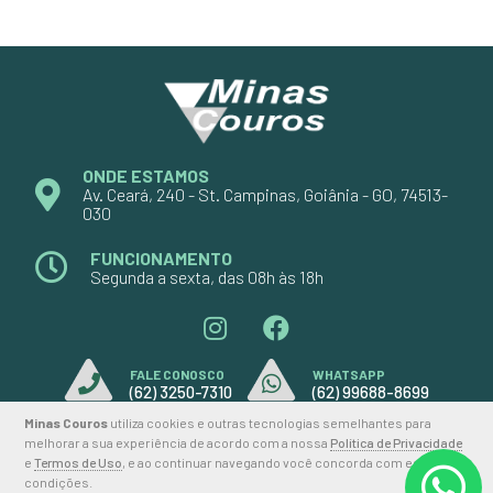
ONDE ESTAMOS
Av. Ceará, 240 - St. Campinas, Goiânia - GO, 74513-
030
FUNCIONAMENTO
Segunda a sexta, das 08h às 18h
FALE CONOSCO
WHATSAPP
(62) 3250-7310
(62) 99688-8699
Minas Couros
utiliza cookies e outras tecnologias semelhantes para
melhorar a sua experiência de acordo com a nossa
Política de Privacidade
e
Termos de Uso
, e ao continuar navegando você concorda com estas
2026 © MINAS COUROS
condições.